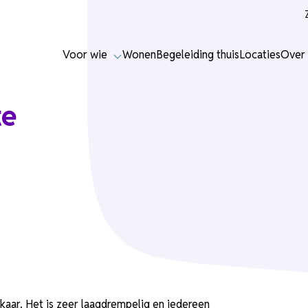
Voor wie
Wonen
Begeleiding thuis
Locaties
Over 
te
aar. Het is zeer laagdrempelig en iedereen