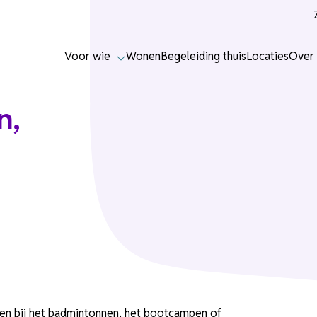
Voor wie
Wonen
Begeleiding thuis
Locaties
Over 
n,
iten bij het badmintonnen, het bootcampen of