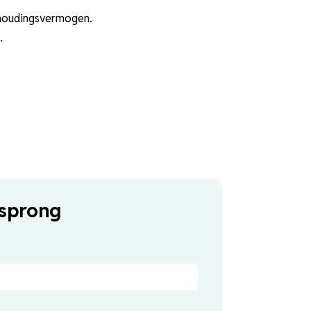
thoudingsvermogen.
.
sprong