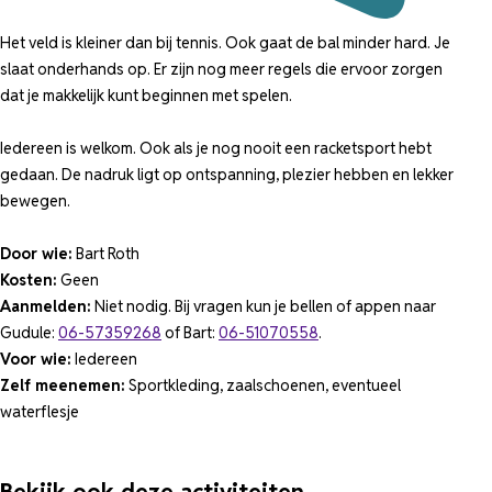
Het veld is kleiner dan bij tennis. Ook gaat de bal minder hard. Je
slaat onderhands op. Er zijn nog meer regels die ervoor zorgen
dat je makkelijk kunt beginnen met spelen.
Iedereen is welkom. Ook als je nog nooit een racketsport hebt
gedaan. De nadruk ligt op ontspanning, plezier hebben en lekker
bewegen.
Door wie:
Bart Roth
Kosten:
Geen
Aanmelden:
Niet nodig. Bij vragen kun je bellen of appen naar
Gudule:
06-57359268
of Bart:
06-51070558
.
Voor wie:
Iedereen
Zelf meenemen:
Sportkleding, zaalschoenen, eventueel
waterflesje
Bekijk ook deze activiteiten